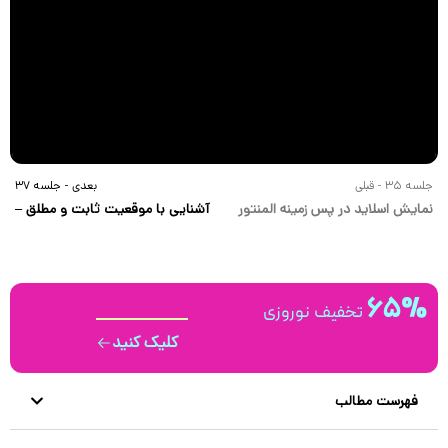
جلسه 35 - قبلی
بعدی - جلسه 37
نمایش اسلاید در پس زمینه المنتور
آشنایی با موقعیت ثابت و مطلق –
absolute \ fixed
65%
تخفیف نوروزی
کلیک کنید
فهرست مطالب