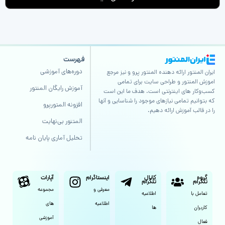
فهرست
دوره‌های آموزشی
ایران المنتور ارائه دهنده المنتور پرو و نیز مرجع
اموزش المنتور و طراحی سایت برای تمامی
آموزش رایگان المنتور
کسب‌وکار های اینترنتی است. هدف ما این است
که بتوانیم تمامی نیازهای موجود را شناسایی و آنها
افزونه المتورپرو
را در قالب آموزش ارائه دهیم.
المتنور بی‌نهایت
تحلیل آماری پایان نامه
گروه
کانال
اینستاگرام
آپارات
تلگرام
تلگرام
معرفی و
مجموعه
تعامل با
اطلاعیه
اطلاعیه
های
کاربران
ها
آموزشی
فعال