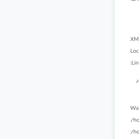
XML
Loc
:Li
در
War
/ho
/ho