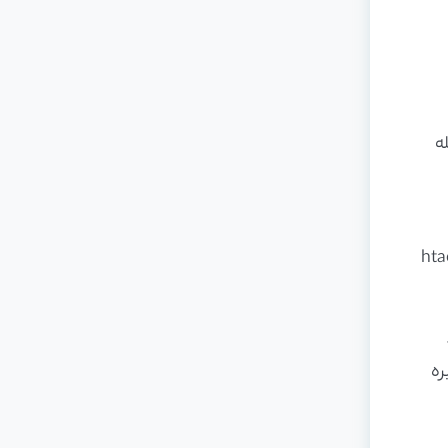
ل مرحله
ورد نظر شما ایراد دارد. حالا باید فایل htaccess
ره