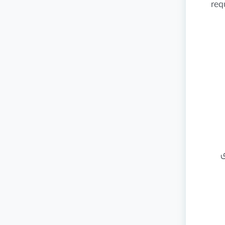
req
‌ی