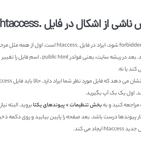
یکی دیگر از دلایلی که ممکن است باعث ارور 403 forbidden شود، ایراد در فایل .htaccess است. اول از همه مث
قبل باید به سایتتان از طریق ftp دسترسی پیدا کنید. بعد در ریشه سایت، یعنی فولدر public html ، اسم فایل را تغییر
ند یا نه.
اگر بتوانید وارد سایت شوید، عالی است. این مسأله نشان می دهد که فایل م
د. اول یک بک آپ بگیرید.
راجعه کنید و به
بخش تنظیمات > پیوندهای یکتا
بروید. البته نیاز
پیوندها درست باشد. بعد صفحه را پایین بیایید و روی دکمه ذخی
د می کند.