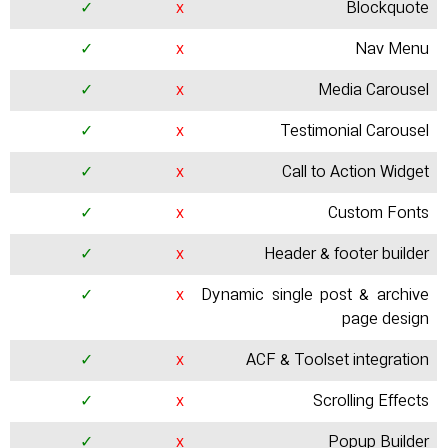
✓
x
Blockquote
✓
x
Nav Menu
✓
x
Media Carousel
✓
x
Testimonial Carousel
✓
x
Call to Action Widget
✓
x
Custom Fonts
✓
x
Header & footer builder
✓
x
Dynamic single post & archive
page design
✓
x
ACF & Toolset integration
✓
x
Scrolling Effects
✓
x
Popup Builder