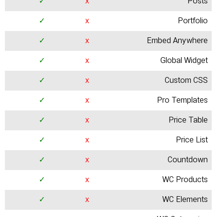
✓
x
Posts
✓
x
Portfolio
✓
x
Embed Anywhere
✓
x
Global Widget
✓
x
Custom CSS
✓
x
Pro Templates
✓
x
Price Table
✓
x
Price List
✓
x
Countdown
✓
x
WC Products
✓
x
WC Elements