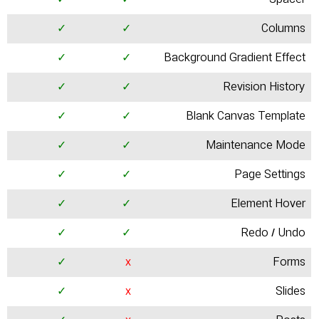
✓
✓
Columns
✓
✓
Background Gradient Effect
✓
✓
Revision History
✓
✓
Blank Canvas Template
✓
✓
Maintenance Mode
✓
✓
Page Settings
✓
✓
Element Hover
✓
✓
Redo / Undo
✓
x
Forms
✓
x
Slides