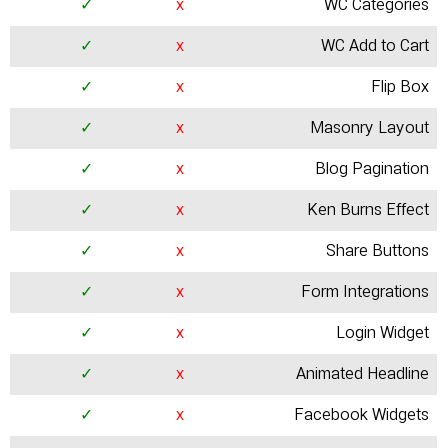
✓
x
WC Categories
✓
x
WC Add to Cart
✓
x
Flip Box
✓
x
Masonry Layout
✓
x
Blog Pagination
✓
x
Ken Burns Effect
✓
x
Share Buttons
✓
x
Form Integrations
✓
x
Login Widget
✓
x
Animated Headline
✓
x
Facebook Widgets