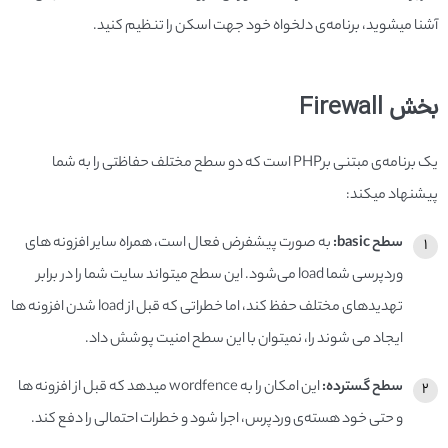
آشنا می­شوید، برنامه­‌ی دلخواه خود جهت اسکن را تنظیم کنید.
بخش Firewall
یک برنامه­‌ی مبتنی برPHP ­است که دو سطح مختلف حفاظتی را به شما
پیشنهاد می­کند:
سطح basic:
به صورت پیش­فرض فعال است، همراه سایر افزونه ­های
وردپرسی شما load می‌شود. این سطح می­تواند سایت شما را در برابر
تهدیدهای مختلف حفظ کند، اما خطراتی که قبل از load شدن افزونه­ ها
ایجاد می­ شوند را، نمی­توان با این سطح امنیت پوشش داد.
سطح گسترده:
این امکان را به wordfence می­دهد که قبل از افزونه­ ها
و حتی خود هسته­‌ی وردپرس، اجرا شود و خطرات احتمالی را دفع کند.