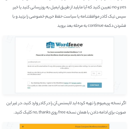
yes و no تعیین کنید که آیا مایلید از طریق ایمیل به­ روز­رسانی کنید یا خیر.
سپس تیک کادر موافقت­نامه یا سیاست حفظ حریم خصوصی را بزنید و با
فشردن دکمه continue به مرحله بعد بروید
اگر نسخه پریمیوم را تهیه کرده­ اید لایسنس آن را در کادر وارد کنید، در غیر این
صورت برای ادامه دادن با همان نسخه free روی no, thanks کلیک کنید.