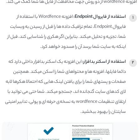
افزونه wordfence از دو روش جهت محافظت از فایل ها شما کمک می کند.
استفاده از فایروال Endpoint:
افزونه Wordfence با استفاده از
فایروال Endpoint، تمام ترافیک داده­ ها را قبل از رسیدن به وبسایت
شما، تجزیه و تحلیل می­کند. بنابراین اگر هکری را شناسایی کند، قبل از
اینکه به سایت شما برسد آن­ را مسدود خواهد کرد.
استفاده از اسکنر بدافزار:
این افزونه یک اسکنر بدافزار داخلی دارد که
دائما فایل­ها، افزونه­ ها و محتواهای شما را اسکن می­کند. همچنین
صفحات و پست­های شما را برای یافتن لینک ­هایی که احتمالا هکرها لا­به
­لای کد­­های سایت گنجانده ­اند، جستجو می­کند. شما حتی می توانید با
ارتقای تنظیمات wordfence به نسخه­‌ی حرفه ای و پولی، تدابیر امنیتی
سایت­تان را بهبود ببخشید.