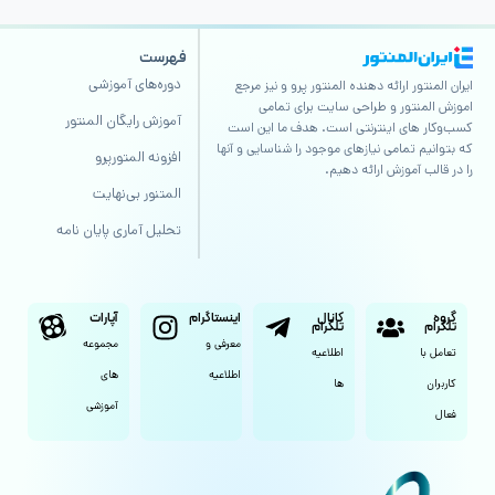
فهرست
دوره‌های آموزشی
ایران المنتور ارائه دهنده المنتور پرو و نیز مرجع
اموزش المنتور و طراحی سایت برای تمامی
آموزش رایگان المنتور
کسب‌وکار های اینترنتی است. هدف ما این است
که بتوانیم تمامی نیازهای موجود را شناسایی و آنها
افزونه المتورپرو
را در قالب آموزش ارائه دهیم.
المتنور بی‌نهایت
تحلیل آماری پایان نامه
گروه
کانال
اینستاگرام
آپارات
تلگرام
تلگرام
معرفی و
مجموعه
تعامل با
اطلاعیه
اطلاعیه
های
کاربران
ها
آموزشی
فعال