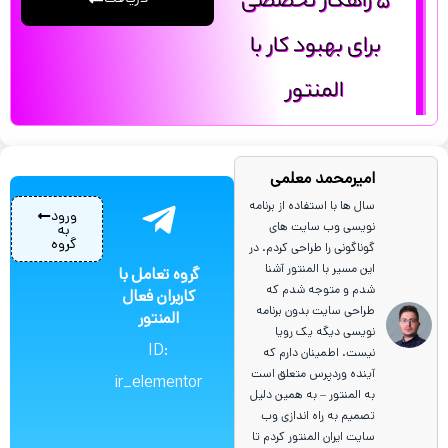
5 راهکار تخصصی
دریافت
برای بهبود کار با
المنتور
امیرمحمد معلمی
سال ها با استفاده از برنامه
ورود
نویسی وب سایت های
به
گروه
گوناگونی را طراحی کردم. در
این مسیر با المنتور آشنا
گروه تعامل با
شدم و متوجه شدم که
کاربران فعال
طراحی سایت بدون برنامه
المنتور
نویسی دیگه یک رویا
ID:
نیست. اطمینان دارم که
آینده وردپرس متعلق است
ir_elementor
به المنتور – به همین دلیل
تصمیم به راه اندازی وب
سایت ایران المنتور کردم تا