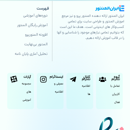
فهرست
دوره‌های آموزشی
ایران المنتور ارائه دهنده المنتور پرو و نیز مرجع
اموزش المنتور و طراحی سایت برای تمامی
آموزش رایگان المنتور
کسب‌وکار های اینترنتی است. هدف ما این است
که بتوانیم تمامی نیازهای موجود را شناسایی و آنها
افزونه المتورپرو
را در قالب آموزش ارائه دهیم.
المتنور بی‌نهایت
تحلیل آماری پایان نامه
گروه
کانال
اینستاگرام
آپارات
تلگرام
تلگرام
معرفی و
مجموعه
تعامل با
اطلاعیه
اطلاعیه
های
کاربران
ها
آموزشی
فعال