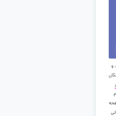
ید و
امکان
فحه
 های SEO یه صورت آنی