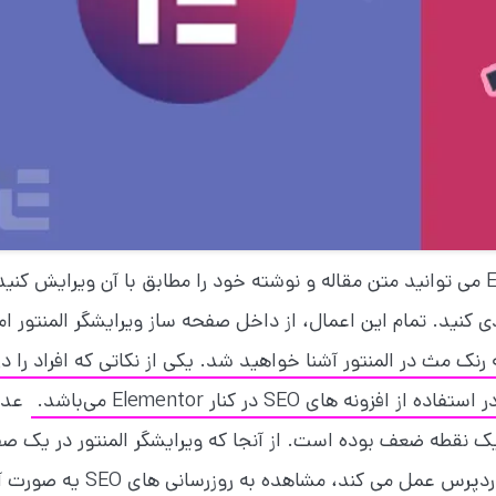
هنگام استاده از افزونه Rank Math با Elementor می توانید متن مقاله و نوشته خود را مطابق با آن ویرایش کن
وا (schema markup) را پیکربندی کنید. تمام این اعمال، از داخل صفحه ساز ویرایشگر المنتور 
 رنک مث در المنتور آشنا خواهید شد. یکی از نکاتی که افراد را در
ای SEO در کنار Elementor می‌باشد.
عدم
ه یک نقطه ضعف بوده است. از آنجا که ویرایشگر المنتور در یک ص
جداگانه و متفاوت از صفحه ویرایشگر پیشفرض وردپرس عمل می کند، مشاهده به روزرسانی