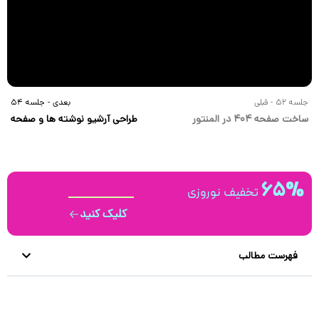
جلسه 52 - قبلی
بعدی - جلسه 54
ساخت صفحه 404 در المنتور
طراحی آرشیو نوشته ها و صفحه
بلاگ با المنتور پرو
65%
تخفیف نوروزی
کلیک کنید
فهرست مطالب