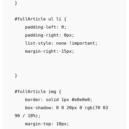
}

#fullArticle ul li {

    padding-left: 0;

    padding-right: 0px;

    list-style: none !important;

    margin-right:-15px;

}

#fullArticle img {

    border: solid 1px #e0e0e0;

    box-shadow: 0 0 20px 0 rgb(70 83 
90 / 18%);

    margin-top: 10px;
