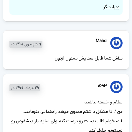
ویرایشگر
Mahdi
9 شهریور, 1401 در
تلاش شما قابل ستایش ممنون ازتون
مهدی
29 مرداد, 1401 در
سلام و خسته نباشید
من 2 تا مشکل داشتم ممنون میشم راهنمایی بفرمایید
1.میخوام قالب پست رو درست کنم ولی ساید بار پیشفرض رو
نمیتونم حذف کنم