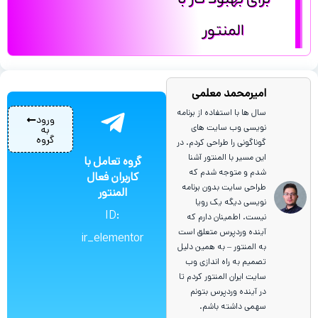
برای بهبود کار با
المنتور
امیرمحمد معلمی
سال ها با استفاده از برنامه
ورود
نویسی وب سایت های
به
گروه
گوناگونی را طراحی کردم. در
این مسیر با المنتور آشنا
گروه تعامل با
شدم و متوجه شدم که
کاربران فعال
طراحی سایت بدون برنامه
المنتور
نویسی دیگه یک رویا
ID:
نیست. اطمینان دارم که
آینده وردپرس متعلق است
ir_elementor
به المنتور – به همین دلیل
تصمیم به راه اندازی وب
سایت ایران المنتور کردم تا
در آینده وردپرس بتونم
سهمی داشته باشم.