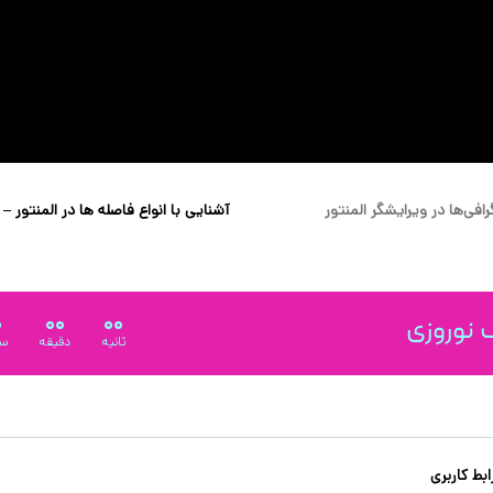
افی‌ها در ویرایشگر المنتور
0
00
00
نوروزی
ثانیه
دقیقه
سا
بط کاربری