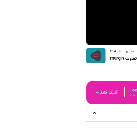
بعدی - جلسه 12
آشنایی با انواع فاصله ها در المنتور – تفاوت margin
و padding
0
کلیک کنید
عت‌