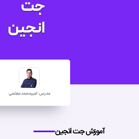
جت
انجین
مدرس: امیرمحمد معلمی
آموزش جت انجین