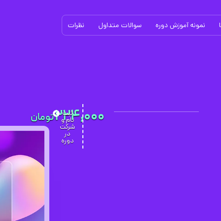
نمونه آموزش دوره
سوالات متداول
نظرات
224,000
ثبت
نام و
شرکت
در
دوره