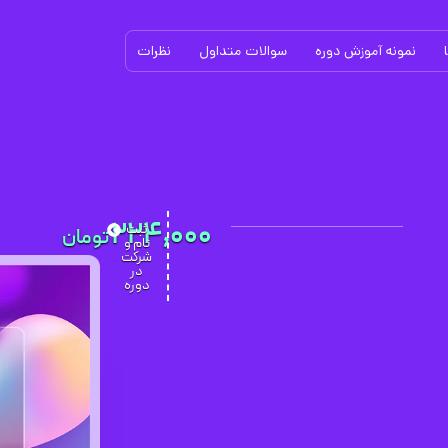
نمونه آموزش دوره
سوالات متداول
نظرات
224,000
ثبت
نام و
شرکت
در
دوره