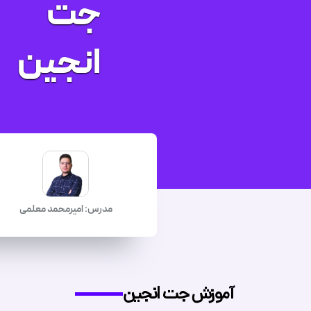
جت
انجین
مدرس: امیرمحمد معلمی
آموزش جت انجین