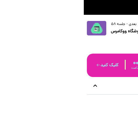
بعدی - جلسه 58
شگاه ووکامرس
در المنتور
0
کلیک کنید
عت‌